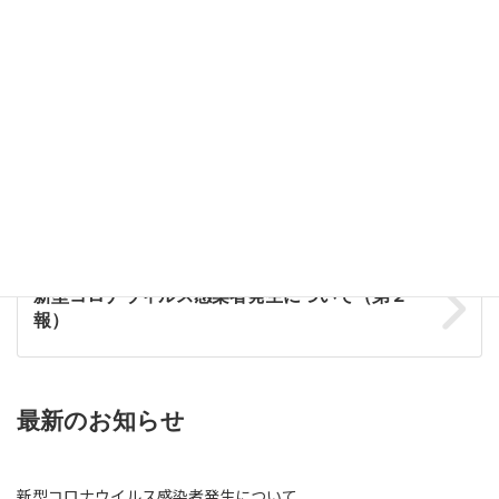
【問い合わせ先】 介護老人保健施設
桃李園 TEL ４７－３００３
（担当） 井口 穴澤
桃李園全館空調設備故障についてのお知らせ
新型コロナウィルス感染者発生について（第２
報）
最新のお知らせ
新型コロナウイルス感染者発生について