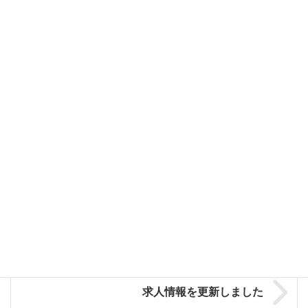
『利用者様を感染から守る』ために、当施設も日々感染防止に努
め対応しておりますが、ご来園いただく皆様にも以下のとおりご
協力いただきますようお願いいたします。
①マスクの着用
②備え付けの薬剤による手指消毒
③適宜、石鹸による手洗い
なお、ご来園の皆様に発熱症状等がある場合、さらにご家族様に
感染症の方がいられる場合は、ご来園を控えていただきますよう
お願いいたします。
広報誌ももとすもも第４０号を掲載しました。
求人情報を更新しました